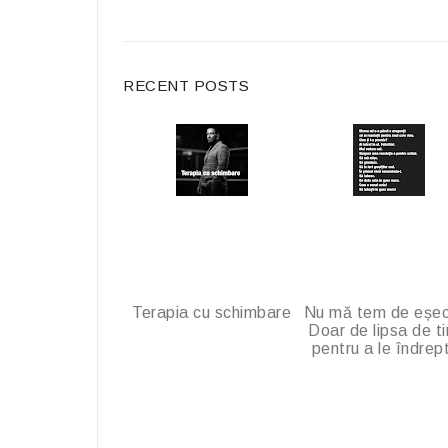
e
b
o
RECENT POSTS
o
k
Terapia cu schimbare
Nu mă tem de eșec
Doar de lipsa de t
pentru a le îndrep