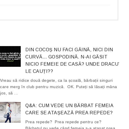
DIN COCOȘ NU FACI GĂINĂ, NICI DIN
CURVĂ… GOSPODINĂ. N-AI GĂSIT
NICIO FEMEIE DE CASĂ? UNDE DRACU’
LE CAUȚI??
Vreau să ridice două degete, ca la școală, bărbații singuri
care merg în club pentru muzică. OK. Puteți să lăsați mâna
jos, să ...
Q&A: CUM VEDE UN BĂRBAT FEMEIA
CARE SE ATAȘEAZĂ PREA REPEDE?
Prea repede? Prea repede pentru ce?
Bărbatul nu vede când femeia s-a atașat prea