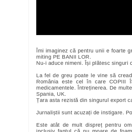
Îmi imaginez că pentru unii e foarte 
miting PE BANII LOR.
Nu-i aduce nimeni. Își plătesc singuri 
La fel de greu poate le vine să creadă
România este cel în care COPIII 
medicamentele. Întreținerea. De multe 
Spania, UK.
Țara asta rezistă din singurul export 
Jurnaliștii sunt acuzați de instigare. P
Este atât de mult dispreț pentru o
inclusiv faptul că nu moare de foa