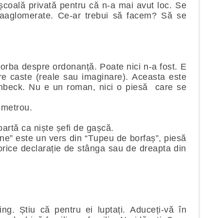
coală privată pentru că n-a mai avut loc. Se
raaglomerate. Ce-ar trebui să facem? Să se
vorba despre ordonanță. Poate nici n-a fost. E
re caste (reale sau imaginare). Aceasta este
nbeck. Nu e un roman, nici o piesă
care se
a metrou.
oartă ca niște șefi de gașcă.
ne” este un vers din “Tupeu de borfaș”, piesă
orice declarație de stânga sau de dreapta din
ng. Știu că pentru ei luptați. Aduceți-vă în