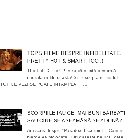
TOP 5 FILME DESPRE INFIDELITATE.
PRETTY HOT & SMART TOO :)
The Loft De ce? Pentru că există o morală
imorală în filmul ăsta! Și - exceptând finalul -
TOT CE VEZI SE POATE ÎNTÂMPLA. ...
SCORPIILE IAU CEI MAI BUNI BĂRBAȚI
SAU CINE SE ASEAMĂNĂ SE ADUNĂ?
Am scris despre “Paradoxul scorpiei”. Cum nu
pierde ea niciodată: Ori găsește pe unul care