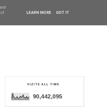
 and
 of
LEARN MORE
GOT IT
VIZITE ALL TIME
90,442,095