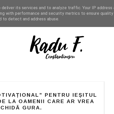
IGHT READING
ENGLISH
SHOP
deliver its services and to analyze traffic. Your IP address
ng with performance and security metrics to ensure quality
nd to detect and address abuse.
TIVAȚIONAL” PENTRU IEȘITUL
DE LA OAMENII CARE AR VREA
NCHIDĂ GURA.