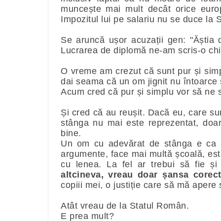
muncește mai mult decât orice euro
Impozitul lui pe salariu nu se duce la 
Se aruncă ușor acuzații gen: "Ăștia d
Lucrarea de diplomă ne-am scris-o chia
O vreme am crezut că sunt pur și simp
dai seama că un om jignit nu întoarce 
Acum cred că pur și simplu vor să ne s
Și cred că au reușit. Dacă eu, care su
stânga nu mai este reprezentat, doa
bine.
Un om cu adevărat de stânga e ca 
argumente, face mai multă școală, este
cu lenea. La fel ar trebui să fie ș
altcineva, vreau doar șansa corec
copiii mei, o justiție care să mă apere 
Atât vreau de la Statul Român.
E prea mult?