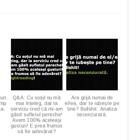
g
l
e
P
l
u
s
uri.
Q&A: Cu soțul nu mă
Are grijă numai de
imp
mai înțeleg, dar la
el/ea, dar te iubește pe
ta.
serviciu cred că mi-am
tine? Bullshit. Analiza
găsit sufletul pereche!
necenzurată.
Avem 100% aceleași
gusturi! E prea frumos
să fie adevărat?