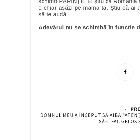
schimb PĂRINȚII. Ei știu că România se
o chiar asăzi pe mama ta. Știu că ai 
să te audă.
Adevărul nu se schimbă în funcție d
S
h
a
r
e
← PRE
n
DOMNUL MEU A ÎNCEPUT SĂ AIBĂ "ATENŢI
SĂ-L FAC GELOS 
F
a
c