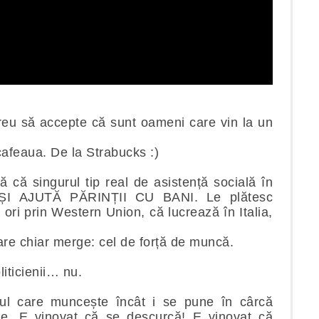
greu să accepte că sunt oameni care vin la un
cafeaua. De la Strabucks :)
 că singurul tip real de asistență socială în
ÎȘI AJUTĂ PĂRINȚII CU BANI. Le plătesc
ori prin Western Union, că lucrează în Italia,
care chiar merge: cel de forță de muncă.
oliticienii… nu.
mul care muncește încât i se pune în cârcă
me. E vinovat că se descurcă! E vinovat că