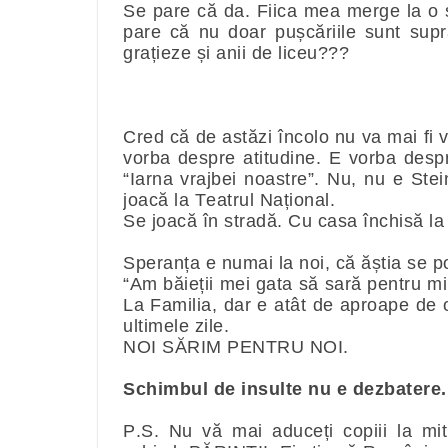
Se pare că da. Fiica mea merge la o ș
pare că nu doar pușcăriile sunt sup
grațieze și anii de liceu???
Cred că de astăzi încolo nu va mai fi 
vorba despre atitudine. E vorba desp
“Iarna vrajbei noastre”. Nu, nu e
Stei
joacă la Teatrul Național.
Se joacă în stradă. Cu casa închisă l
Speranța e numai la noi, că ăștia se p
“Am băieții mei gata să sară pentru mi
La Familia, dar e atât de aproape de 
ultimele zile.
NOI SĂRIM PENTRU NOI.
Schimbul de insulte nu e dezbatere.
P.S. Nu vă mai aduceți copiii la miti