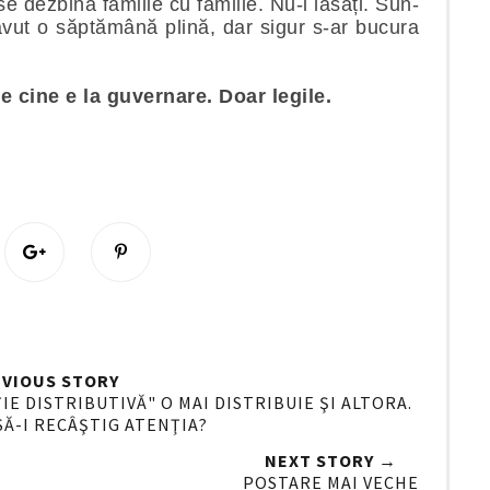
 dezbină familie cu familie. Nu-i lăsați. Sun-
avut o săptămână plină, dar sigur s-ar bucura
e cine e la guvernare. Doar legile.
S
P
h
i
a
n
r
i
e
t
O
O
VIOUS STORY
n
E DISTRIBUTIVĂ" O MAI DISTRIBUIE ŞI ALTORA.
SĂ-I RECÂŞTIG ATENŢIA?
G
o
NEXT STORY →
o
POSTARE MAI VECHE