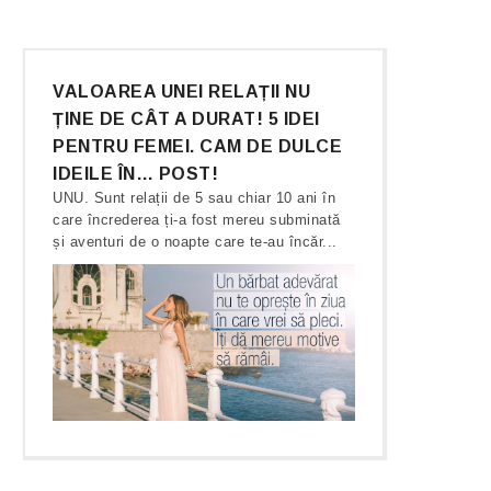
VALOAREA UNEI RELAȚII NU
ȚINE DE CÂT A DURAT! 5 IDEI
PENTRU FEMEI. CAM DE DULCE
IDEILE ÎN… POST!
UNU. Sunt relații de 5 sau chiar 10 ani în
care încrederea ți-a fost mereu subminată
și aventuri de o noapte care te-au încăr...