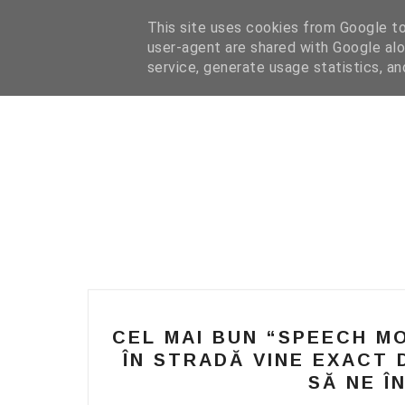
HOME
I WANT YOUR TEXT
COFFEE READING
N
This site uses cookies from Google to 
user-agent are shared with Google alo
service, generate usage statistics, a
CEL MAI BUN “SPEECH MO
ÎN STRADĂ VINE EXACT 
SĂ NE Î