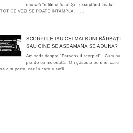
imorală în filmul ăsta! Și - exceptând finalul -
TOT CE VEZI SE POATE ÎNTÂMPLA. ...
SCORPIILE IAU CEI MAI BUNI BĂRBAȚI
SAU CINE SE ASEAMĂNĂ SE ADUNĂ?
Am scris despre “Paradoxul scorpiei”. Cum nu
pierde ea niciodată: Ori găsește pe unul care
să o suporte, caz în care e șefă ...