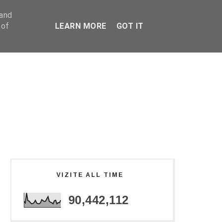
 and
 of
LEARN MORE
GOT IT
VIZITE ALL TIME
90,442,112