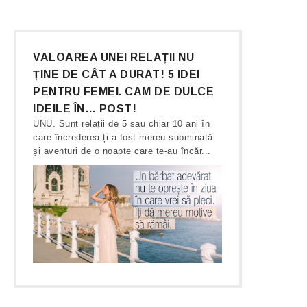
VALOAREA UNEI RELAȚII NU
ȚINE DE CÂT A DURAT! 5 IDEI
PENTRU FEMEI. CAM DE DULCE
IDEILE ÎN… POST!
UNU. Sunt relații de 5 sau chiar 10 ani în
care încrederea ți-a fost mereu subminată
și aventuri de o noapte care te-au încăr...