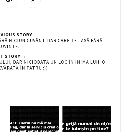
h
i
a
n
r
i
e
t
O
O
VIOUS STORY
n
ĂRĂ NICIUN CUVÂNT. DAR CARE TE LASĂ FĂRĂ
CUVINTE.
G
o
T STORY →
o
LUI, DAR NICIODATĂ UN LOC ÎN INIMA LUI!! O
VĂRATĂ ÎN PATRU :))
g
l
e
P
l
u
s