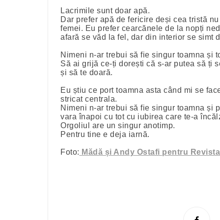
Lacrimile sunt doar apă.
Dar prefer apă de fericire deși cea tristă n
femei. Eu prefer cearcănele de la nopți ned
afară se văd la fel, dar din interior se simt d
Nimeni n-ar trebui să fie singur toamna și to
Să ai grijă ce-ți dorești că s-ar putea să ți 
și să te doară.
Eu știu ce port toamna asta când mi se face 
stricat centrala.
Nimeni n-ar trebui să fie singur toamna și p
vara înapoi cu tot cu iubirea care te-a încăl
Orgoliul are un singur anotimp.
Pentru tine e deja iarnă.
Foto:
Mădă și Andy Ostafi pentru Revist
S