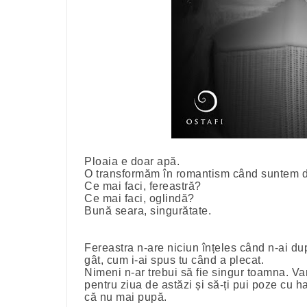
Ploaia e doar apă.
O transformăm în romantism când suntem do
Ce mai faci, fereastră?
Ce mai faci, oglindă?
Bună seara, singurătate.
Fereastra n-are niciun înțeles când n-ai dup
gât, cum i-ai spus tu când a plecat.
Nimeni n-ar trebui să fie singur toamna. Vara
pentru ziua de astăzi și să-ți pui poze cu h
că nu mai pupă.