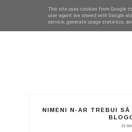
HOME
I WANT YOUR TEXT
COFFEE READING
N
This site uses cookies from Google to 
user-agent are shared with Google alo
service, generate usage statistics, a
NIMENI N-AR TREBUI S
BLOGG
22 SE