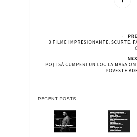
h
a
r
e
← PRE
n
3 FILME IMPRESIONANTE. SCURTE. F
F
a
NEX
c
POȚI SĂ CUMPERI UN LOC LA MASA OMU
POVESTE ADE
e
b
o
o
RECENT POSTS
k