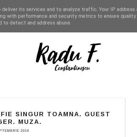
IGHT READING
ENGLISH
SHOP
deliver its services and to analyze traffic. Your IP address
ng with performance and security metrics to ensure quality
nd to detect and address abuse.
Ă FIE SINGUR TOAMNA. GUEST
ER. MUZA.
PTEMBRIE 2016