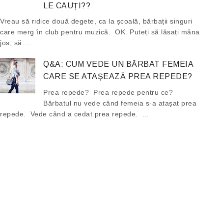
LE CAUȚI??
Vreau să ridice două degete, ca la școală, bărbații singuri
care merg în club pentru muzică. OK. Puteți să lăsați mâna
jos, să ...
Q&A: CUM VEDE UN BĂRBAT FEMEIA
CARE SE ATAȘEAZĂ PREA REPEDE?
Prea repede? Prea repede pentru ce?
Bărbatul nu vede când femeia s-a atașat prea
repede. Vede când a cedat prea repede. ...