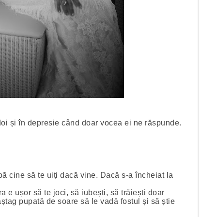
i și în depresie când doar vocea ei ne răspunde.
ă cine să te uiți dacă vine. Dacă s-a încheiat la
 e ușor să te joci, să iubești, să trăiești doar
aștag pupată de soare să le vadă fostul și să știe