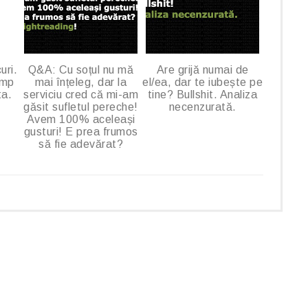
uri.
Q&A: Cu soțul nu mă
Are grijă numai de
imp
mai înțeleg, dar la
el/ea, dar te iubește pe
ta.
serviciu cred că mi-am
tine? Bullshit. Analiza
găsit sufletul pereche!
necenzurată.
Avem 100% aceleași
gusturi! E prea frumos
să fie adevărat?