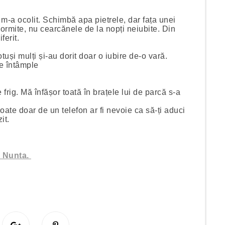
u m-a ocolit. Schimbă apa pietrele, dar fața unei
ormite, nu cearcănele de la nopți neiubite. Din
iferit.
tuși mulți și-au dorit doar o iubire de-o vară.
se întâmple
frig. Mă înfășor toată în brațele lui de parcă s-a
oate doar de un telefon ar fi nevoie ca să-ți aduci
zit.
a Nunta.
S
P