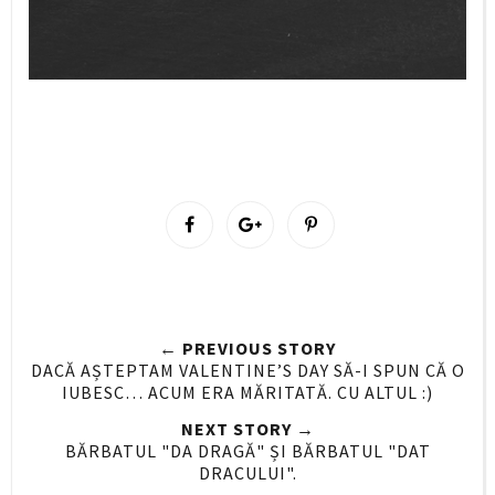
S
S
P
h
h
i
a
a
n
r
r
i
e
e
t
← PREVIOUS STORY
O
O
DACĂ AȘTEPTAM VALENTINE’S DAY SĂ-I SPUN CĂ O
n
n
IUBESC… ACUM ERA MĂRITATĂ. CU ALTUL :)
F
G
NEXT STORY →
a
o
BĂRBATUL "DA DRAGĂ" ȘI BĂRBATUL "DAT
c
o
DRACULUI".
e
g