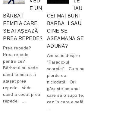
VED
LE
E UN
IAU
BĂRBAT
CEI MAI BUNI
FEMEIA CARE
BĂRBAȚI SAU
SE ATAȘEAZĂ
CINE SE
PREA REPEDE?
ASEAMĂNĂ SE
ADUNĂ?
Prea repede?
Prea repede
Am scris despre
pentru ce?
“Paradoxul
Bărbatul nu vede
scorpiei”. Cum nu
când femeia s-a
pierde ea
atașat prea
niciodată: Ori
repede. Vede
găsește pe unul
când a cedat prea
care să o suporte,
repede. ...
caz în care e șefă
...