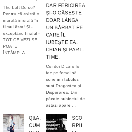
DAR FERICIREA
The Loft De ce?
ȘI-O GĂSEȘTE
Pentru că există o
DOAR LÂNGĂ
morală imorală în
filmul ăsta! Și -
UN BĂRBAT PE
exceptând finalul -
CARE ÎL
TOT CE VEZI SE
IUBEȘTE EA.
POATE
CHIAR ȘI PART-
ÎNTÂMPLA. ...
TIME.
Cei doi D care le
fac pe femei să
scrie îmi fabulos
sunt Dragostea și
Disperarea. Din
păcate subiectul de
astăzi apare ...
Q&A:
SCO
CUM
RPII