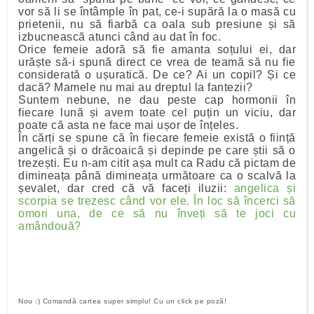
vor să li se întâmple în pat, ce-i supără la o masă cu
prietenii, nu să fiarbă ca oala sub presiune și să
izbucnească atunci când au dat în foc.
Orice femeie adoră să fie amanta soțului ei, dar
urăște să-i spună direct ce vrea de teamă să nu fie
considerată o ușuratică. De ce? Ai un copil? Și ce
dacă? Mamele nu mai au dreptul la fantezii?
Suntem nebune, ne dau peste cap hormonii în
fiecare lună și avem toate cel puțin un viciu, dar
poate că asta ne face mai ușor de înțeles.
În cărți se spune că în fiecare femeie există o ființă
angelică și o drăcoaică și depinde pe care știi să o
trezești. Eu n-am citit așa mult ca Radu că pictam de
dimineața până dimineața următoare ca o scalvă la
șevalet, dar cred că vă faceți iluzii:
angelica și
scorpia se trezesc când vor ele. În loc să încerci să
omori una, de ce să nu înveți să te joci cu
amândouă?
Nou :) Comandă cartea super simplu! Cu un click pe poză!