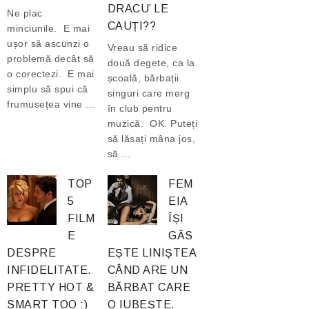
DRACU’ LE
Ne plac
CAUȚI??
minciunile. E mai
ușor să ascunzi o
Vreau să ridice
problemă decât să
două degete, ca la
o corectezi. E mai
școală, bărbații
simplu să spui că
singuri care merg
frumusețea vine ...
în club pentru
muzică. OK. Puteți
să lăsați mâna jos,
să ...
TOP
FEM
5
EIA
FILM
ÎȘI
E
GĂS
DESPRE
EȘTE LINIȘTEA
INFIDELITATE.
CÂND ARE UN
PRETTY HOT &
BĂRBAT CARE
SMART TOO :)
O IUBEȘTE.