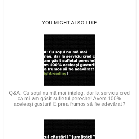
b
l
o
e
o
P
YOU MIGHT ALSO LIKE
k
l
u
s
Q&A: Cu soțul nu mă mai înțeleg, dar la serviciu cred
că mi-am găsit sufletul pereche! Avem 100%
aceleași gusturi! E prea frumos să fie adevărat?