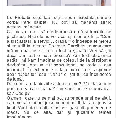
Eu: Probabil soțul tău nu ți-a spun niciodată, dar e o
vorbă între bărbați: Nu poți să mănânci zilnic
aceeași mâncare.
Ce nu vrem noi să credem însă e că și femeile se
plictisesc. Nici ele nu vor același meniu zilnic. “Cum
a fost astăzi la serviciu, dragă?” o întreabă el mereu
și ea urlă în interior “Doamne! Parcă ești mama care
mă întreba mereu cum a fost la școală! Vrei să știi
dacă am luat o notă proastă? Am fost obraznică
astăzi, mi l-am imaginat pe colegul de la distributie
dezbrăcat. Are un cur senzațional, se vede și așa
îmbrăcat” În exterior e o fată bună care răspunde
doar “Obositor” sau “Nebunie, știi tu, cu închiderea
de lună”.
De ce nu are fanteziile astea cu tine? Păi, dacă tu te
porți cu ea ca o mamă? Cine are fantezii cu maică-
sa? Oedip?
Oamenii care nu se mai pot surprinde unul pe altul,
care nu se mai pot juca, nu mai pot flirta, au ajuns la
final. Vor flirta cu alții și își vor găsi alți parteneri de
joacă. Nu de alta, dar și “jucăriile” femeii
îmbătrânesc.