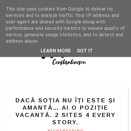
This site uses cookies from Google to deliver its
services and to analyze traffic. Your IP address and
user-agent are shared with Google along with
performance and security metrics to ensure quality of
service, generate usage statistics, and to detect and
address abuse.
LEARN MORE
GOT IT
DACĂ SOȚIA NU ÎȚI ESTE ȘI
AMANTĂ… AI O POZIȚIE
VACANTĂ. 2 SITES 4 EVERY
STORY.