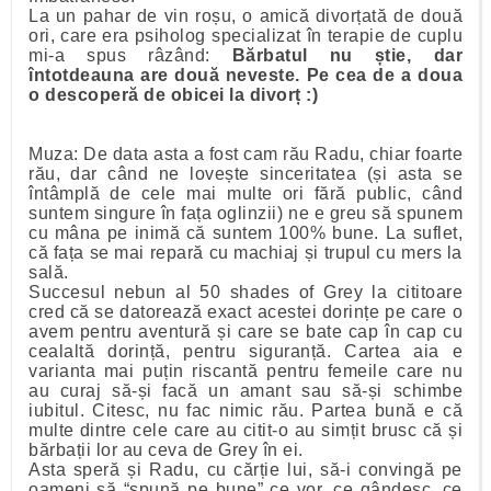
La un pahar de vin roșu, o amică divorțată de două
ori, care era psiholog specializat în terapie de cuplu
mi-a spus râzând:
Bărbatul nu știe, dar
întotdeauna are două neveste. Pe cea de a doua
o descoperă de obicei la divorț :)
Muza: De data asta a fost cam rău Radu, chiar foarte
rău, dar când ne lovește sinceritatea (și asta se
întâmplă de cele mai multe ori fără public, când
suntem singure în fața oglinzii) ne e greu să spunem
cu mâna pe inimă că suntem 100% bune. La suflet,
că fața se mai repară cu machiaj și trupul cu mers la
sală.
Succesul nebun al 50 shades of Grey la cititoare
cred că se datorează exact acestei dorințe pe care o
avem pentru aventură și care se bate cap în cap cu
cealaltă dorință, pentru siguranță. Cartea aia e
varianta mai puțin riscantă pentru femeile care nu
au curaj să-și facă un amant sau să-și schimbe
iubitul. Citesc, nu fac nimic rău. Partea bună e că
multe dintre cele care au citit-o au simțit brusc că și
bărbații lor au ceva de Grey în ei.
Asta speră și Radu, cu cărție lui, să-i convingă pe
oameni să “spună pe bune” ce vor, ce gândesc, ce