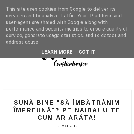
This site uses cookies from Google to deliver its
services and to analyze traffic. Your IP address and
user-agent are shared with Google along with
performance and security metrics to ensure quality of
service, generate usage statistics, and to detect and
address abuse.
LEARN MORE
GOT IT
SUNĂ BINE "SĂ ÎMBĂTRÂNIM
ÎMPREUNĂ"? PE NAIBA! UITE
CUM AR ARĂTA!
16 MAI 2015