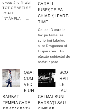
exceptând finalul -
CARE ÎL
TOT CE VEZI SE
IUBEȘTE EA.
POATE
CHIAR ȘI PART-
ÎNTÂMPLA. ...
TIME.
Cei doi D care le
fac pe femei să
scrie îmi fabulos
sunt Dragostea și
Disperarea. Din
păcate subiectul de
astăzi apare ...
Q&A:
SCO
CUM
RPII
VED
LE
E UN
IAU
BĂRBAT
CEI MAI BUNI
FEMEIA CARE
BĂRBAȚI SAU
SE ATAȘEAZĂ
CINE SE