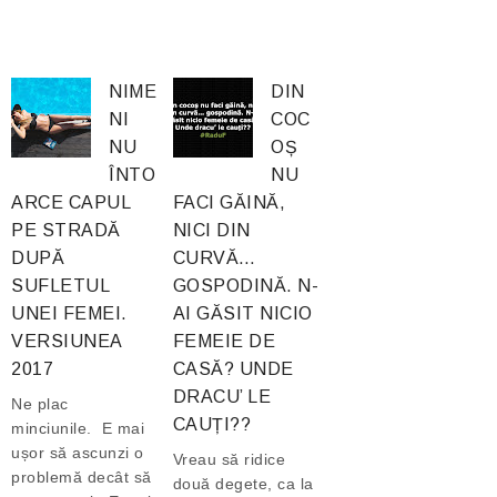
NIME
DIN
NI
COC
NU
OȘ
ÎNTO
NU
ARCE CAPUL
FACI GĂINĂ,
PE STRADĂ
NICI DIN
DUPĂ
CURVĂ…
SUFLETUL
GOSPODINĂ. N-
UNEI FEMEI.
AI GĂSIT NICIO
VERSIUNEA
FEMEIE DE
2017
CASĂ? UNDE
DRACU’ LE
Ne plac
CAUȚI??
minciunile. E mai
ușor să ascunzi o
Vreau să ridice
problemă decât să
două degete, ca la