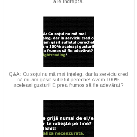
a le îndrepta.
Q&A: Cu soțul nu mă mai înțeleg, dar la serviciu cred
că mi-am găsit sufletul pereche! Avem 100%
aceleași gusturi! E prea frumos să fie adevărat?