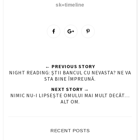
sk=timeline
S
S
P
h
h
i
a
a
n
r
r
i
e
e
t
← PREVIOUS STORY
O
O
NIGHT READING: ȘTII BANCUL CU NEVASTA? NE VA
n
n
STA BINE ÎMPREUNĂ.
F
G
NEXT STORY →
a
o
NIMIC NU-I LIPSEȘTE OMULUI MAI MULT DECÂT…
c
o
ALT OM.
e
g
b
l
o
e
o
P
RECENT POSTS
k
l