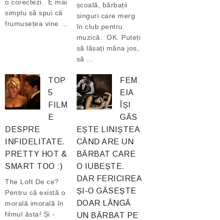
o corectezi. E mai
școală, bărbații
simplu să spui că
singuri care merg
frumusețea vine ...
în club pentru
muzică. OK. Puteți
să lăsați mâna jos,
să ...
TOP
FEM
5
EIA
FILM
ÎȘI
E
GĂS
DESPRE
EȘTE LINIȘTEA
INFIDELITATE.
CÂND ARE UN
PRETTY HOT &
BĂRBAT CARE
SMART TOO :)
O IUBEȘTE.
DAR FERICIREA
The Loft De ce?
ȘI-O GĂSEȘTE
Pentru că există o
DOAR LÂNGĂ
morală imorală în
filmul ăsta! Și -
UN BĂRBAT PE