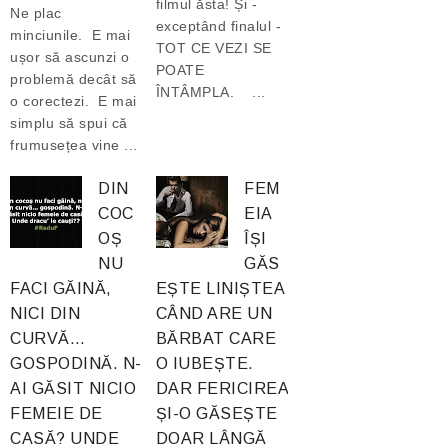
filmul ăsta! Și -
Ne plac
exceptând finalul -
minciunile. E mai
TOT CE VEZI SE
ușor să ascunzi o
POATE
problemă decât să
ÎNTÂMPLA. ...
o corectezi. E mai
simplu să spui că
frumusețea vine ...
DIN
FEM
COC
EIA
OȘ
ÎȘI
NU
GĂS
FACI GĂINĂ,
EȘTE LINIȘTEA
NICI DIN
CÂND ARE UN
CURVĂ…
BĂRBAT CARE
GOSPODINĂ. N-
O IUBEȘTE.
AI GĂSIT NICIO
DAR FERICIREA
FEMEIE DE
ȘI-O GĂSEȘTE
CASĂ? UNDE
DOAR LÂNGĂ