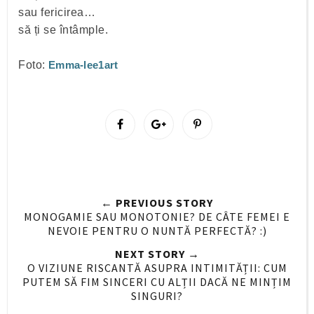
sau fericirea…
să ți se întâmple.
Foto:
Emma-lee1art
S
S
P
h
h
i
a
a
n
r
r
i
e
e
t
← PREVIOUS STORY
O
O
MONOGAMIE SAU MONOTONIE? DE CÂTE FEMEI E
n
n
NEVOIE PENTRU O NUNTĂ PERFECTĂ? :)
F
G
NEXT STORY →
a
o
O VIZIUNE RISCANTĂ ASUPRA INTIMITĂȚII: CUM
c
o
PUTEM SĂ FIM SINCERI CU ALȚII DACĂ NE MINȚIM
e
g
SINGURI?
b
l