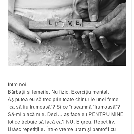
Între noi.
Bărbații și femeile. Nu fizic. Exercițiu mental.
Aș putea eu să trec prin toate chinurile unei femei
“ca să fiu frumoasă”? Și ce înseamnă “frumoasă”?
Să-mi placă mie. Deci… aș face eu PENTRU MINE
tot ce trebuie să facă ea? NU. E greu. Repetitiv.
Urăsc repetițiile. Într-o vreme uram și pantofii cu