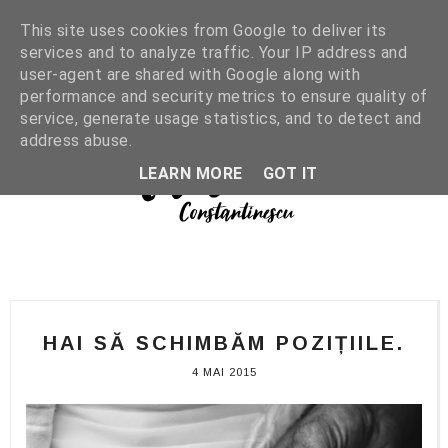
This site uses cookies from Google to deliver its
services and to analyze traffic. Your IP address and
user-agent are shared with Google along with
performance and security metrics to ensure quality of
service, generate usage statistics, and to detect and
address abuse.
LEARN MORE
GOT IT
HAI SĂ SCHIMBĂM POZIȚIILE.
4 MAI 2015