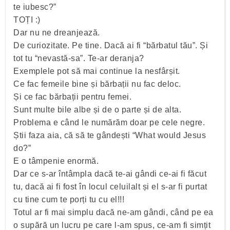
te iubesc?”
TOȚI :)
Dar nu ne dreanjează.
De curiozitate. Pe tine. Dacă ai fi “bărbatul tău”. Și
tot tu “nevastă-sa”. Te-ar deranja?
Exemplele pot să mai continue la nesfârșit.
Ce fac femeile bine și bărbații nu fac deloc.
Și ce fac bărbații pentru femei.
Sunt multe bile albe și de o parte și de alta.
Problema e când le numărăm doar pe cele negre.
Știi faza aia, că să te gândești “What would Jesus
do?”
E o tâmpenie enormă.
Dar ce s-ar întâmpla dacă te-ai gândi ce-ai fi făcut
tu, dacă ai fi fost în locul celuilalt și el s-ar fi purtat
cu tine cum te porți tu cu el!!!
Totul ar fi mai simplu dacă ne-am gândi, când pe ea
o supără un lucru pe care l-am spus, ce-am fi simțit