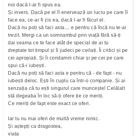
noi dacă l-ar fi spus ea.
Și invers. Dacă pe el îl enervează un lucru pe care îl
face ea, ce-ar fi zis ea, dacă l-ar fi făcut el.
Dacă nu poți să faci asta… e pentru că încă nu te-ai
trezit. Mergi ca un somnambul prin viață fără să-ți
dai seama ce te face atât de special de ai tu
dreptate tot timpul și îi judeci pe ceilați. Îi critici și pe
cei apropiați. Și îi condamni chiar și pe cei pe care
spui că-i iubești.
Dacă nu poți să faci asta e pentru că - de fapt - nu
iubești deloc. Ești în cuplu ca într-o companie. Și ai
senzația că tu ești singurul care muncește! Celălalt
stă degeaba în loc să-ți ofere ție ce meriți.
Ce meriți de fapt este exact ce oferi.
Iar tu nu mai oferi de multă vreme nimic.
Și aștepți ca dragostea,
viața