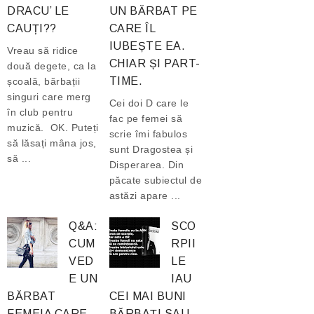
DRACU’ LE
UN BĂRBAT PE
CAUȚI??
CARE ÎL
IUBEȘTE EA.
Vreau să ridice
CHIAR ȘI PART-
două degete, ca la
TIME.
școală, bărbații
singuri care merg
Cei doi D care le
în club pentru
fac pe femei să
muzică. OK. Puteți
scrie îmi fabulos
să lăsați mâna jos,
sunt Dragostea și
să ...
Disperarea. Din
păcate subiectul de
astăzi apare ...
Q&A:
SCO
CUM
RPII
VED
LE
E UN
IAU
BĂRBAT
CEI MAI BUNI
FEMEIA CARE
BĂRBAȚI SAU