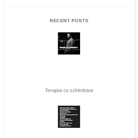
o
e
o
P
RECENT POSTS
k
l
u
s
Terapia cu schimbare