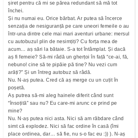
șiret pentru că mi se părea redundant să mă tot
închei.
Și nu numai eu. Orice bărbat. Ar putea să încerce
senzația de nesiguranță pe care uneori femeile o au
într-una dintre cele mai mari aventuri urbane: mersul
cu autobuzul plin de nesimțiți? Cu forța mea de
acum… aș sări la bătaie. S-a tot întâmplat. Și dacă
aș fi femeie? Să-mi râdă un gherțoi în față “ce-ai, fă,
nebuno! cine să te pipăie pă tine? Nu vezi cum
arăți?” Și un întreg autobuz să râdă.
Nu. N-aș putea. Cred că aș merge cu un cuțit în
poșetă.
Aș putrea să-mi aleg hainele diferit când sunt
“însoțită” sau nu? Eu care-mi arunc ce prind pe
mine?
Nu. N-aș putea nici asta. Nici să am răbdare când
simt că explodez. Nici să fac ordine în casă (îmi
place ordinea, dar… să fie, nu s-o fac eu :)) ). N-aș