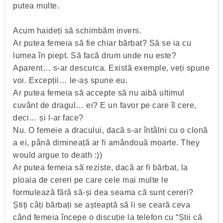
putea multe.
Acum haideți să schimbăm invers.
Ar putea femeia să fie chiar bărbat? Să se ia cu
lumea în piept. Să facă drum unde nu este?
Aparent… s-ar descurca. Există exemple, veți spune
voi. Excepții… le-aș spune eu.
Ar putea femeia să accepte să nu aibă ultimul
cuvânt de dragul… ei? E un favor pe care îl cere,
deci… și l-ar face?
Nu. O femeie a dracului, dacă s-ar întâlni cu o clonă
a ei, până dimineață ar fi amândouă moarte. They
would argue to death :))
Ar putea femeia să reziste, dacă ar fi bărbat, la
ploaia de cereri pe care cele mai multe le
formulează fără să-și dea seama că sunt cereri?
Știți câți bărbați se așteaptă să li se ceară ceva
când femeia începe o discuție la telefon cu “Știi că