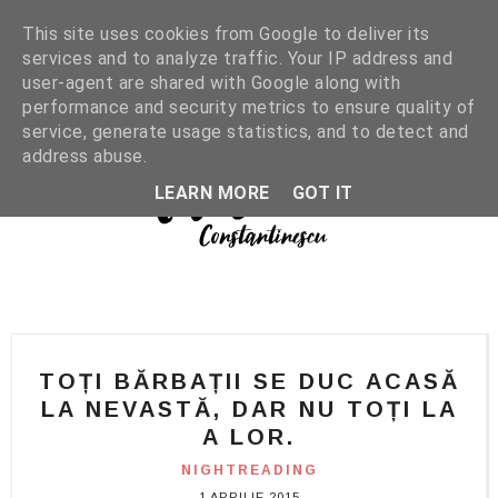
This site uses cookies from Google to deliver its
services and to analyze traffic. Your IP address and
user-agent are shared with Google along with
performance and security metrics to ensure quality of
service, generate usage statistics, and to detect and
address abuse.
LEARN MORE
GOT IT
TOȚI BĂRBAȚII SE DUC ACASĂ
LA NEVASTĂ, DAR NU TOȚI LA
A LOR.
NIGHTREADING
1 APRILIE 2015