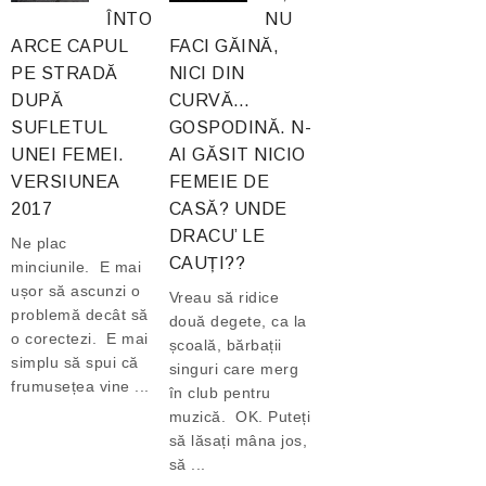
ÎNTO
NU
ARCE CAPUL
FACI GĂINĂ,
PE STRADĂ
NICI DIN
DUPĂ
CURVĂ…
SUFLETUL
GOSPODINĂ. N-
UNEI FEMEI.
AI GĂSIT NICIO
VERSIUNEA
FEMEIE DE
2017
CASĂ? UNDE
DRACU’ LE
Ne plac
CAUȚI??
minciunile. E mai
ușor să ascunzi o
Vreau să ridice
problemă decât să
două degete, ca la
o corectezi. E mai
școală, bărbații
simplu să spui că
singuri care merg
frumusețea vine ...
în club pentru
muzică. OK. Puteți
să lăsați mâna jos,
să ...