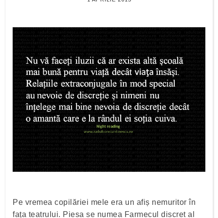
Pe vremea copilăriei mele era un afiș nemuritor în
fața teatrului. Piesa se numea Farmecul discret al