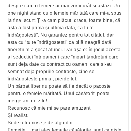
despre care o femeie ar mai vorbi urât și astăzi. Un
one night stand cu o femeie măritată care mi-a spus
la final scurt: Ți-a cam plăcut, drace, foarte bine, că
asta a fost prima și ultima dată, că tu te
îndrăgostești”. Nu garantez pentru tot citatul, dar
asta cu “tu te îndrăgostești” ca bilă neagră dată
tinereții m-a șocat atunci. Dar așa e: în jocul acesta
al seducției într oameni care împart tandrețuri care
sunt deja date cu contract cu oameni care și-au
semnat deja propriile contracte, cine se
îndrăgostește primul, pierde tot.
Un bărbat liber nu poate să fie decât o pacoste
pentru o femeie măritată. Unul căsătorit, poate
merge ani de zile!
Recunosc că mie mi se pare amuzant.
Și realist.
Și de o frumusețe de algoritm.
Femeile… mai ales femeile căsătorite, sunt ca niște