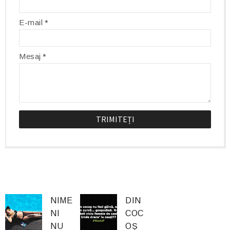
E-mail
*
Mesaj
*
NIME
DIN
NI
COC
NU
OȘ