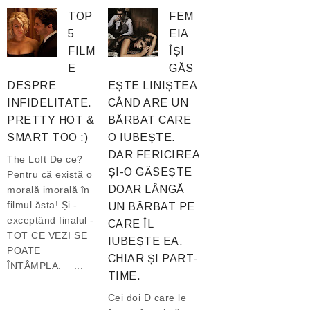
TOP
FEM
5
EIA
FILM
ÎȘI
E
GĂS
DESPRE
EȘTE LINIȘTEA
INFIDELITATE.
CÂND ARE UN
PRETTY HOT &
BĂRBAT CARE
SMART TOO :)
O IUBEȘTE.
DAR FERICIREA
The Loft De ce?
ȘI-O GĂSEȘTE
Pentru că există o
DOAR LÂNGĂ
morală imorală în
filmul ăsta! Și -
UN BĂRBAT PE
exceptând finalul -
CARE ÎL
TOT CE VEZI SE
IUBEȘTE EA.
POATE
CHIAR ȘI PART-
ÎNTÂMPLA. ...
TIME.
Cei doi D care le