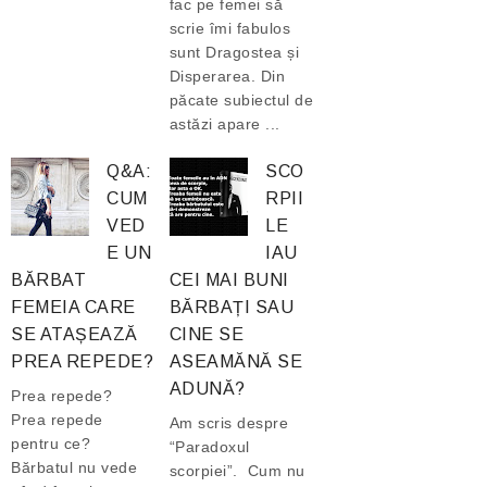
fac pe femei să
scrie îmi fabulos
sunt Dragostea și
Disperarea. Din
păcate subiectul de
astăzi apare ...
Q&A:
SCO
CUM
RPII
VED
LE
E UN
IAU
BĂRBAT
CEI MAI BUNI
FEMEIA CARE
BĂRBAȚI SAU
SE ATAȘEAZĂ
CINE SE
PREA REPEDE?
ASEAMĂNĂ SE
ADUNĂ?
Prea repede?
Prea repede
Am scris despre
pentru ce?
“Paradoxul
Bărbatul nu vede
scorpiei”. Cum nu