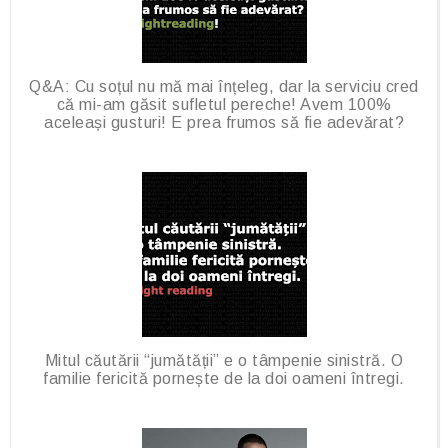
s
Q&A: Cu soțul nu mă mai înțeleg, dar la serviciu cred
că mi-am găsit sufletul pereche! Avem 100%
aceleași gusturi! E prea frumos să fie adevărat?
Mitul căutării “jumătății” e o tâmpenie sinistră. O
familie fericită pornește de la doi oameni întregi.