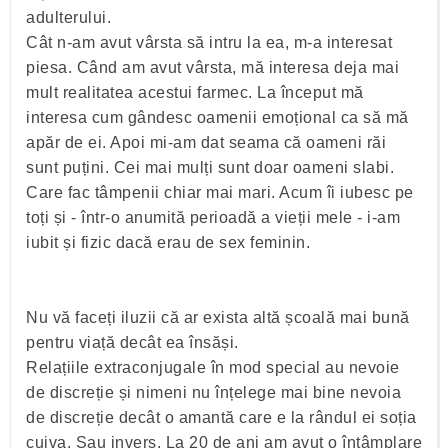
adulterului.
Cât n-am avut vârsta să intru la ea, m-a interesat
piesa. Când am avut vârsta, mă interesa deja mai
mult realitatea acestui farmec. La început mă
interesa cum gândesc oamenii emoțional ca să mă
apăr de ei. Apoi mi-am dat seama că oameni răi
sunt puțini. Cei mai mulți sunt doar oameni slabi.
Care fac tâmpenii chiar mai mari. Acum îi iubesc pe
toți și - într-o anumită perioadă a vieții mele - i-am
iubit și fizic dacă erau de sex feminin.
Nu vă faceți iluzii că ar exista altă școală mai bună
pentru viață decât ea însăși.
Relațiile extraconjugale în mod special au nevoie
de discreție și nimeni nu înțelege mai bine nevoia
de discreție decât o amantă care e la rândul ei soția
cuiva. Sau invers. La 20 de ani am avut o întâmplare