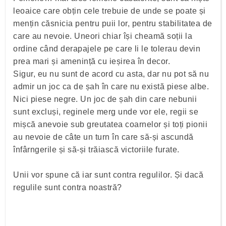
leoaice care obțin cele trebuie de unde se poate și
mențin căsnicia pentru puii lor, pentru stabilitatea de
care au nevoie. Uneori chiar își cheamă soții la
ordine când derapajele pe care li le tolerau devin
prea mari și amenință cu ieșirea în decor.
Sigur, eu nu sunt de acord cu asta, dar nu pot să nu
admir un joc ca de șah în care nu există piese albe.
Nici piese negre. Un joc de șah din care nebunii
sunt excluși, reginele merg unde vor ele, regii se
mișcă anevoie sub greutatea coarnelor și toți pionii
au nevoie de câte un turn în care să-și ascundă
înfârngerile și să-și trăiască victoriile furate.
Unii vor spune că iar sunt contra regulilor. Și dacă
regulile sunt contra noastră?