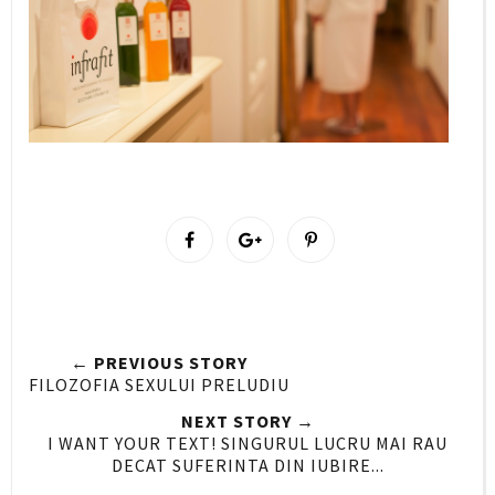
S
S
P
h
h
i
a
a
n
r
r
i
e
e
t
← PREVIOUS STORY
O
O
FILOZOFIA SEXULUI PRELUDIU
n
n
NEXT STORY →
F
G
I WANT YOUR TEXT! SINGURUL LUCRU MAI RAU
a
o
DECAT SUFERINTA DIN IUBIRE...
c
o