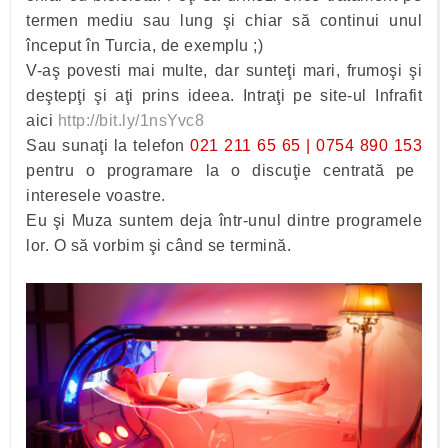
termen mediu sau lung şi chiar să continui unul
început în Turcia, de exemplu ;)
V-aş povesti mai multe, dar sunteţi mari, frumoşi şi
deştepţi şi aţi prins ideea. Intraţi pe site-ul Infrafit
aici
http://bit.ly/1nsYvc8
Sau sunaţi la telefon
021 211 65 65 | 0754 890 153
pentru o programare la o discuţie centrată pe
interesele voastre.
Eu şi Muza suntem deja într-unul dintre programele
lor. O să vorbim şi când se termină.