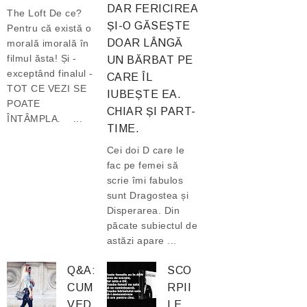
DAR FERICIREA
The Loft De ce?
ȘI-O GĂSEȘTE
Pentru că există o
DOAR LÂNGĂ
morală imorală în
filmul ăsta! Și -
UN BĂRBAT PE
exceptând finalul -
CARE ÎL
TOT CE VEZI SE
IUBEȘTE EA.
POATE
CHIAR ȘI PART-
ÎNTÂMPLA. ...
TIME.
Cei doi D care le
fac pe femei să
scrie îmi fabulos
sunt Dragostea și
Disperarea. Din
păcate subiectul de
astăzi apare ...
Q&A:
SCO
CUM
RPII
VED
LE