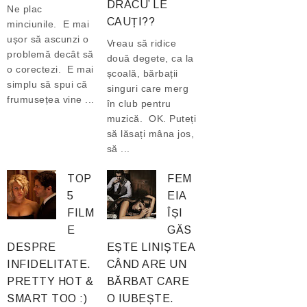
DRACU’ LE
Ne plac
CAUȚI??
minciunile. E mai
ușor să ascunzi o
Vreau să ridice
problemă decât să
două degete, ca la
o corectezi. E mai
școală, bărbații
simplu să spui că
singuri care merg
frumusețea vine ...
în club pentru
muzică. OK. Puteți
să lăsați mâna jos,
să ...
TOP
FEM
5
EIA
FILM
ÎȘI
E
GĂS
DESPRE
EȘTE LINIȘTEA
INFIDELITATE.
CÂND ARE UN
PRETTY HOT &
BĂRBAT CARE
SMART TOO :)
O IUBEȘTE.