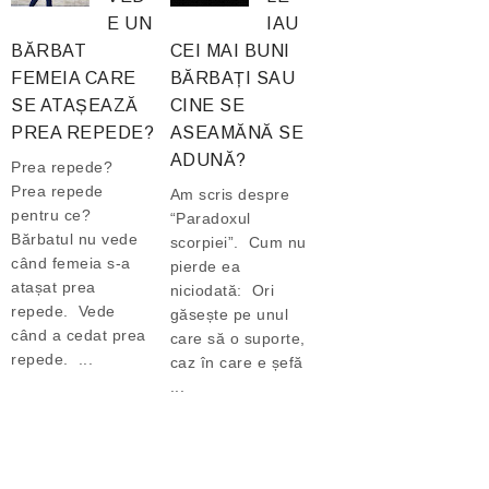
E UN
IAU
BĂRBAT
CEI MAI BUNI
FEMEIA CARE
BĂRBAȚI SAU
SE ATAȘEAZĂ
CINE SE
PREA REPEDE?
ASEAMĂNĂ SE
ADUNĂ?
Prea repede?
Prea repede
Am scris despre
pentru ce?
“Paradoxul
Bărbatul nu vede
scorpiei”. Cum nu
când femeia s-a
pierde ea
atașat prea
niciodată: Ori
repede. Vede
găsește pe unul
când a cedat prea
care să o suporte,
repede. ...
caz în care e șefă
...