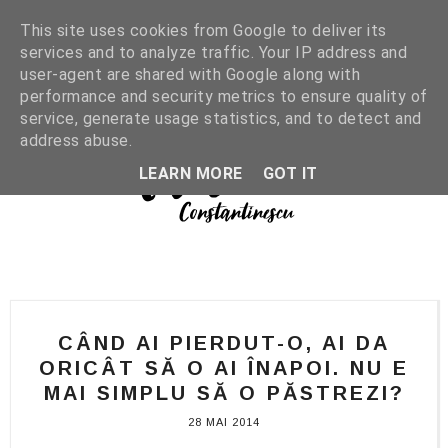
This site uses cookies from Google to deliver its
services and to analyze traffic. Your IP address and
user-agent are shared with Google along with
performance and security metrics to ensure quality of
service, generate usage statistics, and to detect and
address abuse.
LEARN MORE
GOT IT
CÂND AI PIERDUT-O, AI DA
ORICÂT SĂ O AI ÎNAPOI. NU E
MAI SIMPLU SĂ O PĂSTREZI?
28 MAI 2014