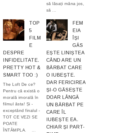
să lăsați mâna jos,
să ...
TOP
FEM
5
EIA
FILM
ÎȘI
E
GĂS
DESPRE
EȘTE LINIȘTEA
INFIDELITATE.
CÂND ARE UN
PRETTY HOT &
BĂRBAT CARE
SMART TOO :)
O IUBEȘTE.
DAR FERICIREA
The Loft De ce?
ȘI-O GĂSEȘTE
Pentru că există o
DOAR LÂNGĂ
morală imorală în
filmul ăsta! Și -
UN BĂRBAT PE
exceptând finalul -
CARE ÎL
TOT CE VEZI SE
IUBEȘTE EA.
POATE
CHIAR ȘI PART-
ÎNTÂMPLA. ...