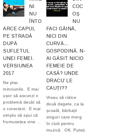
NI
COC
NU
OȘ
ÎNTO
NU
ARCE CAPUL
FACI GĂINĂ,
PE STRADĂ
NICI DIN
DUPĂ
CURVĂ…
SUFLETUL
GOSPODINĂ. N-
UNEI FEMEI.
AI GĂSIT NICIO
VERSIUNEA
FEMEIE DE
2017
CASĂ? UNDE
DRACU’ LE
Ne plac
CAUȚI??
minciunile. E mai
ușor să ascunzi o
Vreau să ridice
problemă decât să
două degete, ca la
o corectezi. E mai
școală, bărbații
simplu să spui că
singuri care merg
frumusețea vine ...
în club pentru
muzică. OK. Puteți