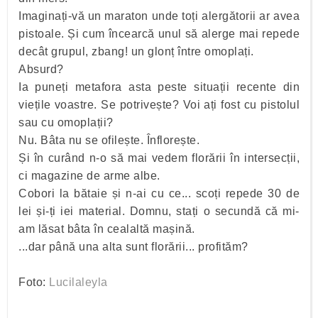
Imaginați-vă un maraton unde toți alergătorii ar avea
pistoale. Și cum încearcă unul să alerge mai repede
decât grupul, zbang! un glonț între omoplați.
Absurd?
Ia puneți metafora asta peste situații recente din
viețile voastre. Se potrivește? Voi ați fost cu pistolul
sau cu omoplații?
Nu. Bâta nu se ofilește. Înflorește.
Și în curând n-o să mai vedem florării în intersecții,
ci magazine de arme albe.
Cobori la bătaie și n-ai cu ce... scoți repede 30 de
lei și-ți iei material. Domnu, stați o secundă că mi-
am lăsat bâta în cealaltă mașină.
...dar până una alta sunt florării... profităm?
Foto:
Lucilaleyla