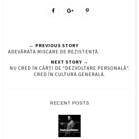
S
S
P
h
h
i
a
a
n
r
r
i
e
e
t
← PREVIOUS STORY
O
O
ADEVĂRATA MISCARE DE REZISTENȚĂ.
n
n
NEXT STORY →
F
G
NU CRED ÎN CĂRȚI DE “DEZVOLTARE PERSONALĂ”.
a
o
CRED ÎN CULTURĂ GENERALĂ.
c
o
e
g
b
l
o
e
RECENT POSTS
o
P
k
l
u
s