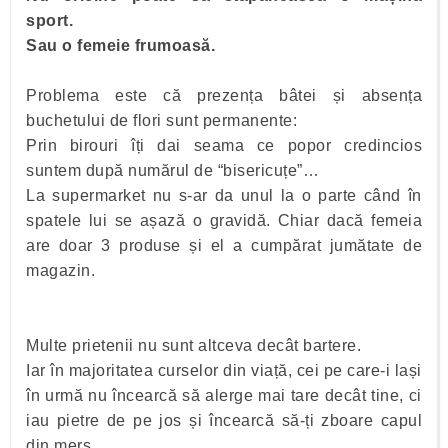
sport.
Sau o femeie frumoasă.
Problema este că prezența bâtei și absența
buchetului de flori sunt permanente:
Prin birouri îți dai seama ce popor credincios
suntem după numărul de “bisericuțe”…
La supermarket nu s-ar da unul la o parte când în
spatele lui se așază o gravidă. Chiar dacă femeia
are doar 3 produse și el a cumpărat jumătate de
magazin.
Multe prietenii nu sunt altceva decât bartere.
Iar în majoritatea curselor din viață, cei pe care-i lași
în urmă nu încearcă să alerge mai tare decât tine, ci
iau pietre de pe jos și încearcă să-ți zboare capul
din mers.