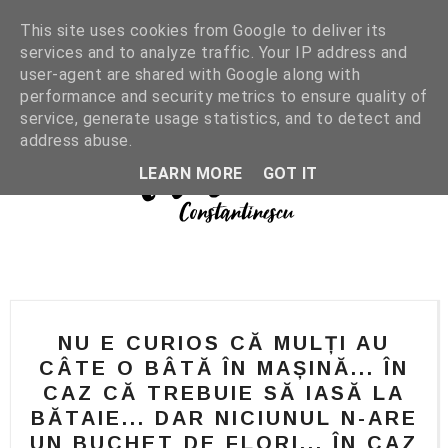
This site uses cookies from Google to deliver its
services and to analyze traffic. Your IP address and
user-agent are shared with Google along with
performance and security metrics to ensure quality of
service, generate usage statistics, and to detect and
address abuse.
LEARN MORE
GOT IT
NU E CURIOS CĂ MULȚI AU
CÂTE O BÂTĂ ÎN MAȘINĂ... ÎN
CAZ CĂ TREBUIE SĂ IASĂ LA
BĂTAIE... DAR NICIUNUL N-ARE
UN BUCHET DE FLORI... ÎN CAZ