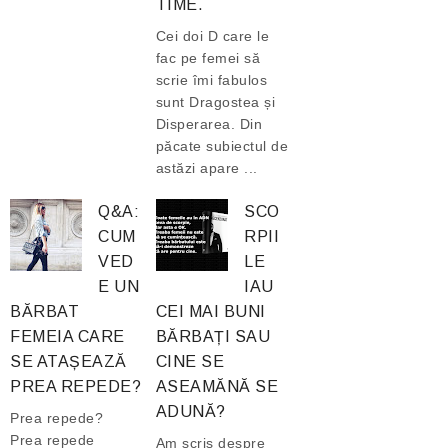
TIME.
Cei doi D care le
fac pe femei să
scrie îmi fabulos
sunt Dragostea și
Disperarea. Din
păcate subiectul de
astăzi apare ...
Q&A:
SCO
CUM
RPII
VED
LE
E UN
IAU
BĂRBAT
CEI MAI BUNI
FEMEIA CARE
BĂRBAȚI SAU
SE ATAȘEAZĂ
CINE SE
PREA REPEDE?
ASEAMĂNĂ SE
ADUNĂ?
Prea repede?
Prea repede
Am scris despre