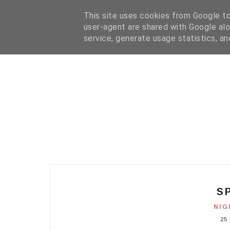
HOME
I WANT YOUR TEXT
COFFEE READING
N
This site uses cookies from Google to 
user-agent are shared with Google alo
service, generate usage statistics, a
S
NIG
25