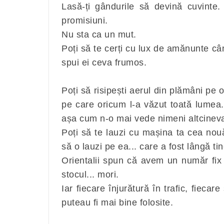
Lasă-ți gândurile să devină cuvinte.
promisiuni.
Nu sta ca un mut.
Poți să te cerți cu lux de amănunte cân
spui ei ceva frumos.
Poți să risipești aerul din plămâni pe 
pe care oricum l-a văzut toată lumea..
așa cum n-o mai vede nimeni altcinev
Poți să te lauzi cu mașina ta cea no
să o lauzi pe ea... care a fost lângă t
Orientalii spun că avem un număr fix d
stocul... mori.
Iar fiecare înjurătură în trafic, fiecare
puteau fi mai bine folosite.