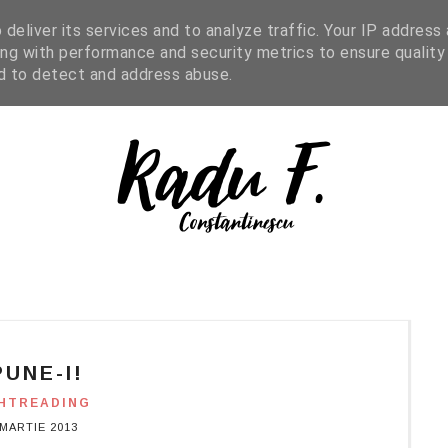
IGHT READING
ENGLISH
SHOP
deliver its services and to analyze traffic. Your IP address
ng with performance and security metrics to ensure quality
nd to detect and address abuse.
PUNE-I!
HTREADING
 MARTIE 2013