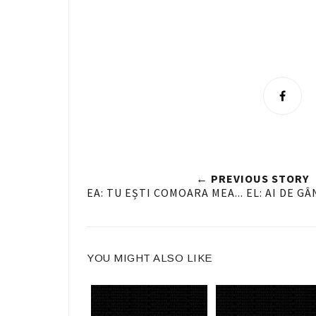
S
h
a
r
e
← PREVIOUS STORY
n
EA: TU EȘTI COMOARA MEA... EL: AI DE G
F
a
c
YOU MIGHT ALSO LIKE
e
b
o
o