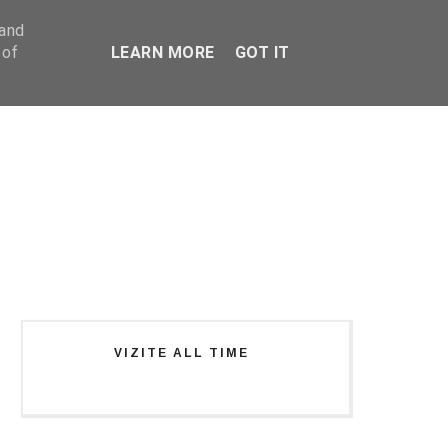
 and
 of
LEARN MORE
GOT IT
VIZITE ALL TIME