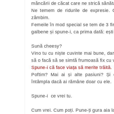
mâncării de căcat care ne strică sănăt
Ne temem de ridurile de expresie. C
zâmbim.
Femeile în mod special se tem de 3 fire
galbene și spune-i, ca prima dată: ești
Sună cheesy?
Vino tu cu niște cuvinte mai bune, dar
să o facă să se simtă frumoasă fix cu 
Spune-i că face viața să merite trăită.
Poftim? Mai ai și alte pasiuni? Și 
întâmpla dacă ai rămâne doar cu ele.
Spune-i ce vrei tu.
Cum vrei. Cum poți. Pune-ți gura aia l