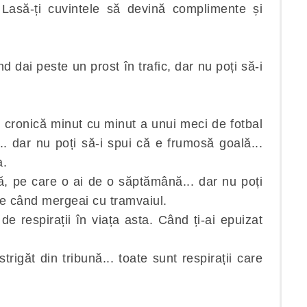
 Lasă-ți cuvintele să devină complimente și
d dai peste un prost în trafic, dar nu poți să-i
o cronică minut cu minut a unui meci de fotbal
. dar nu poți să-i spui că e frumosă goală...
a.
uă, pe care o ai de o săptămână...
dar nu poți
ine când mergeai cu tramvaiul.
e respirații în viața asta. Când ți-ai epuizat
 strigăt din tribună... toate sunt respirații care