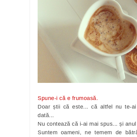
Spune-i că e frumoasă.
Doar știi că este... că altfel nu te-a
dată...
Nu contează că i-ai mai spus... și anul 
Suntem oameni, ne temem de bătrân