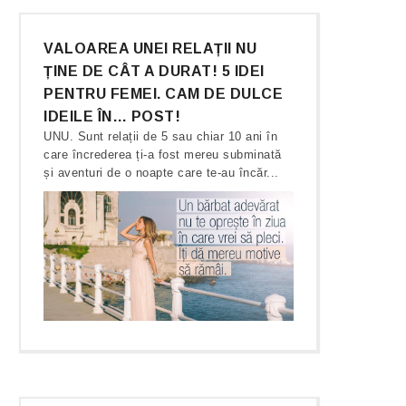
VALOAREA UNEI RELAȚII NU
ȚINE DE CÂT A DURAT! 5 IDEI
PENTRU FEMEI. CAM DE DULCE
IDEILE ÎN… POST!
UNU. Sunt relații de 5 sau chiar 10 ani în
care încrederea ți-a fost mereu subminată
și aventuri de o noapte care te-au încăr...