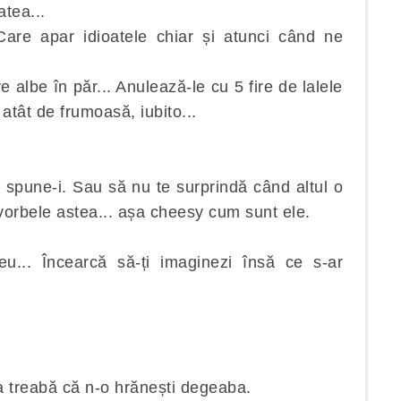
atea...
are apar idioatele chiar și atunci când ne
 albe în păr... Anulează-le cu 5 fire de lalele
 atât de frumoasă, iubito...
 spune-i. Sau să nu te surprindă când altul o
vorbele astea... așa cheesy cum sunt ele.
eu... Încearcă să-ți imaginezi însă ce s-ar
a treabă că n-o hrănești degeaba.