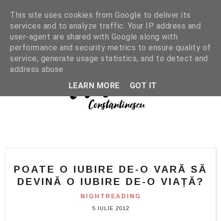
This site uses cookies from Google to deliver its
services and to analyze traffic. Your IP address and
user-agent are shared with Google along with
performance and security metrics to ensure quality of
service, generate usage statistics, and to detect and
address abuse.
LEARN MORE
GOT IT
POATE O IUBIRE DE-O VARĂ SĂ
DEVINĂ O IUBIRE DE-O VIAȚĂ?
NIGHTREADING
5 IULIE 2012