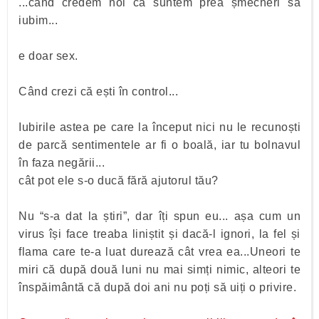
...când credem noi că suntem prea șmecheri să
iubim...
e doar sex.
Când crezi că ești în control...
Iubirile astea pe care la început nici nu le recunoști
de parcă sentimentele ar fi o boală, iar tu bolnavul
în faza negării...
cât pot ele s-o ducă fără ajutorul tău?
Nu “s-a dat la știri”, dar îți spun eu... așa cum un
virus își face treaba liniștit și dacă-l ignori, la fel și
flama care te-a luat durează cât vrea ea...Uneori te
miri că după două luni nu mai simți nimic, alteori te
înspăimântă că după doi ani nu poți să uiți o privire.