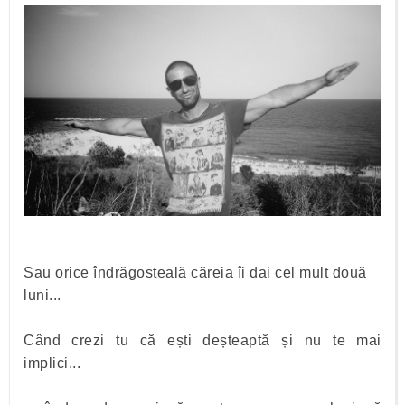
Sau orice îndrăgosteală căreia îi dai cel mult două
luni...
Când crezi tu că ești deșteaptă și nu te mai
implici...