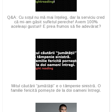
s
Q&A: Cu soțul nu mă mai înțeleg, dar la serviciu cred
că mi-am găsit sufletul pereche! Avem 100%
aceleași gusturi! E prea frumos să fie adevărat?
Mitul căutării “jumătății” e o tâmpenie sinistră. O
familie fericită pornește de la doi oameni întregi.