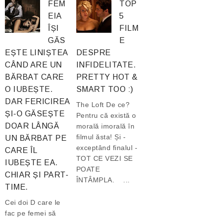
FEM
TOP
EIA
5
ÎȘI
FILM
GĂS
E
EȘTE LINIȘTEA
DESPRE
CÂND ARE UN
INFIDELITATE.
BĂRBAT CARE
PRETTY HOT &
O IUBEȘTE.
SMART TOO :)
DAR FERICIREA
The Loft De ce?
ȘI-O GĂSEȘTE
Pentru că există o
DOAR LÂNGĂ
morală imorală în
filmul ăsta! Și -
UN BĂRBAT PE
exceptând finalul -
CARE ÎL
TOT CE VEZI SE
IUBEȘTE EA.
POATE
CHIAR ȘI PART-
ÎNTÂMPLA. ...
TIME.
Cei doi D care le
fac pe femei să