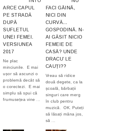
ÎNTO
NU
ARCE CAPUL
FACI GĂINĂ,
PE STRADĂ
NICI DIN
DUPĂ
CURVĂ…
SUFLETUL
GOSPODINĂ. N-
UNEI FEMEI.
AI GĂSIT NICIO
VERSIUNEA
FEMEIE DE
2017
CASĂ? UNDE
DRACU’ LE
Ne plac
CAUȚI??
minciunile. E mai
ușor să ascunzi o
Vreau să ridice
problemă decât să
două degete, ca la
o corectezi. E mai
școală, bărbații
simplu să spui că
singuri care merg
frumusețea vine ...
în club pentru
muzică. OK. Puteți
să lăsați mâna jos,
să ...