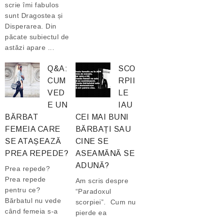
scrie îmi fabulos
sunt Dragostea și
Disperarea. Din
păcate subiectul de
astăzi apare ...
Q&A:
SCO
CUM
RPII
VED
LE
E UN
IAU
BĂRBAT
CEI MAI BUNI
FEMEIA CARE
BĂRBAȚI SAU
SE ATAȘEAZĂ
CINE SE
PREA REPEDE?
ASEAMĂNĂ SE
ADUNĂ?
Prea repede?
Prea repede
Am scris despre
pentru ce?
“Paradoxul
Bărbatul nu vede
scorpiei”. Cum nu
când femeia s-a
pierde ea