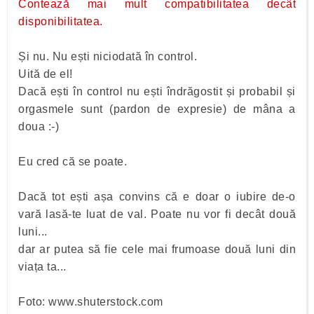
Contează mai mult compatibilitatea decât
disponibilitatea.
Și nu. Nu ești niciodată în control.
Uită de el!
Dacă ești în control nu ești îndrăgostit și probabil și
orgasmele sunt (pardon de expresie) de mâna a
doua :-)
Eu cred că se poate.
Dacă tot ești așa convins că e doar o iubire de-o
vară lasă-te luat de val. Poate nu vor fi decât două
luni...
dar ar putea să fie cele mai frumoase două luni din
viața ta...
Foto: www.shuterstock.com